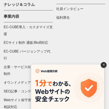
ナレッジ＆コラム
社員インタビュー
事業内容
福利厚生
EC-CUBE導入・カスタマイズ支
援
ECサイト制作 通販/BtoB対応
EC-CUBE バージョンアップ代
行
×
企業・サービス向け Webサイト
制作
オウンドメディア運営代行
SEO記事・コンテンツ制作
Webサイト保守管理 監視/更新/
相談対応