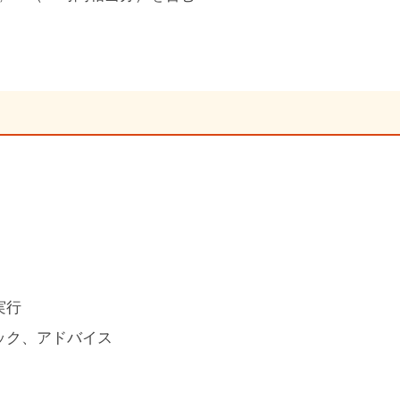
）
実行
ック、アドバイス