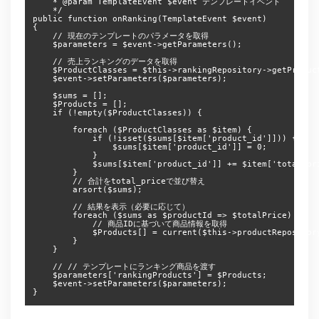
    * @param TemplateEvent $event テンプレートイベント

    */

public function onRanking(TemplateEvent $event)

{

    // 現在のテンプレートのパラメータを取得

    $parameters = $event->getParameters();

    // 売上ランキングのデータを取得

    $ProductClasses = $this->rankingRepository->getProduct
    $event->setParameters($parameters);

    $sums = [];

    $Products = [];

    if (!empty($ProductClasses)) {

        foreach ($ProductClasses as $item) {

            if (!isset($sums[$item['product_id']])) {

                $sums[$item['product_id']] = 0;

            }

            $sums[$item['product_id']] += $item['total_pri
        }

        // 合計をtotal_priceで並び替え

        arsort($sums);

        // 結果を表示（必要に応じて）

        foreach ($sums as $productId => $totalPrice) {

            // 商品IDに基づいて商品情報を取得

            $Products[] = current($this->productRepository
        }

    }

    // // テンプレートにランキング商品を渡す

    $parameters['rankingProducts'] = $Products;

    $event->setParameters($parameters);
