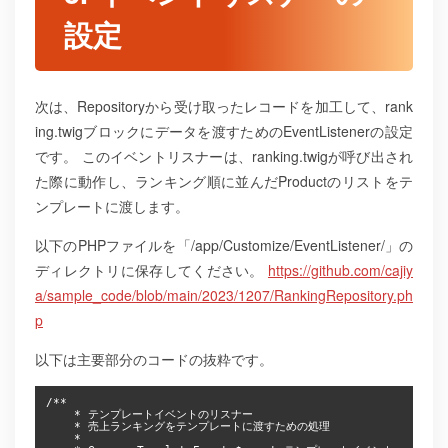
設定
次は、Repositoryから受け取ったレコードを加工して、rank
ing.twigブロックにデータを渡すためのEventListenerの設定
です。
このイベントリスナーは、ranking.twigが呼び出され
た際に動作し、ランキング順に並んだProductのリストをテ
ンプレートに渡します。
以下のPHPファイルを「/app/Customize/EventListener/」の
ディレクトリに保存してください。
https://github.com/cajiy
a/sample_code/blob/main/2023/1207/RankingRepository.ph
p
以下は主要部分のコードの抜粋です。
/**

    * テンプレートイベントのリスナー

    * 売上ランキングをテンプレートに渡すための処理

    * 
