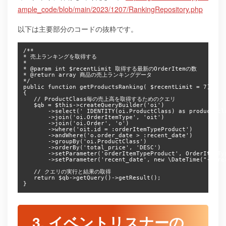
ample_code/blob/main/2023/1207/RankingRepository.php
以下は主要部分のコードの抜粋です。
/**

* 売上ランキングを取得する

* 

* @param int $recentLimit 取得する最新のOrderItemの数

* @return array 商品の売上ランキングデータ

*/

public function getProductsRanking( $recentLimit = 7)

{

   // ProductClass毎の売上高を取得するためのクエリ

   $qb = $this->createQueryBuilder('oi')

       ->select(' IDENTITY(oi.ProductClass) as product_cl
       ->join('oi.OrderItemType', 'oit')

       ->join('oi.Order', 'o')

       ->where('oit.id = :orderItemTypeProduct')

       ->andWhere('o.order_date > :recent_date')

       ->groupBy('oi.ProductClass')

       ->orderBy('total_price', 'DESC')

       ->setParameter('orderItemTypeProduct', OrderItemTyp
       ->setParameter('recent_date', new \DateTime("-{$rec
   // クエリの実行と結果の取得

   return $qb->getQuery()->getResult();

3. イベントリスナーの