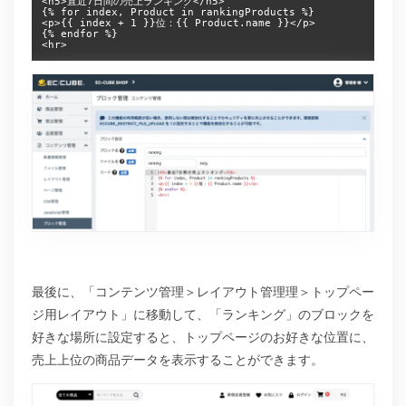
<h5>直近7日間の売上ランキング</h5>

{% for index, Product in rankingProducts %}

<p>{{ index + 1 }}位：{{ Product.name }}</p>

{% endfor %}

<hr>
最後に、「コンテンツ管理＞レイアウト管理理＞トップペー
ジ用レイアウト」に移動して、「ランキング」のブロックを
好きな場所に設定すると、トップページのお好きな位置に、
売上上位の商品データを表示することができます。