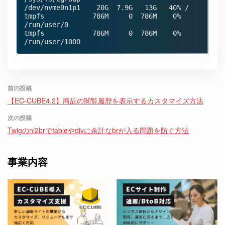
/dev/nvme0n1p1    20G  7.9G   13G   40% /

tmpfs            786M     0  786M    0% 
/run/user/0

tmpfs            786M     0  786M    0% 
/run/user/1000
前の投稿
【EC-CUBE4.2】商品の閲覧履歴を表示するカスタマイズ方法
次の投稿
Twigのnl2brでtableやdivに余計なbrが入る問題を防ぐ方法
事業内容