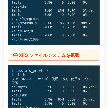
tmpfs            3.9G     0  3.9G    0% 
/dev/shm

tmpfs            3.9G   65M  3.8G    2% /run

tmpfs            3.9G     0  3.9G    0% 
/sys/fs/cgroup

/dev/nvme0n1p1   8.0G  7.8G  199M   98% /

tmpfs            786M     0  786M    0% 
/run/user/0

tmpfs            786M     0  786M    0% 
/run/user/1000
④ XFS ファイルシステムを拡張
$ sudo xfs_growfs /

$ df -h

ファイルシス   サイズ  使用  残り 使用% マウント
位置

devtmpfs         3.9G     0  3.9G    0% /dev

tmpfs            3.9G     0  3.9G    0% 
/dev/shm

tmpfs            3.9G   65M  3.8G    2% /run

tmpfs            3.9G     0  3.9G    0% 
/sys/fs/cgroup
