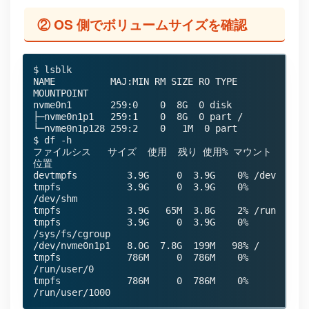
② OS 側でボリュームサイズを確認
$ lsblk

NAME          MAJ:MIN RM SIZE RO TYPE 
MOUNTPOINT

nvme0n1       259:0    0  8G  0 disk 

├─nvme0n1p1   259:1    0  8G  0 part /

└─nvme0n1p128 259:2    0   1M  0 part 

$ df -h

ファイルシス   サイズ  使用  残り 使用% マウント
位置

devtmpfs         3.9G     0  3.9G    0% /dev

tmpfs            3.9G     0  3.9G    0% 
/dev/shm

tmpfs            3.9G   65M  3.8G    2% /run

tmpfs            3.9G     0  3.9G    0% 
/sys/fs/cgroup

/dev/nvme0n1p1   8.0G  7.8G  199M   98% /

tmpfs            786M     0  786M    0% 
/run/user/0

tmpfs            786M     0  786M    0% 
/run/user/1000