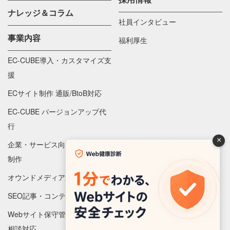
ナレッジ＆コラム
社員インタビュー
事業内容
福利厚生
EC-CUBE導入・カスタマイズ支
援
ECサイト制作 通販/BtoB対応
EC-CUBE バージョンアップ代
行
×
企業・サービス向け Webサイト
制作
オウンドメディア運営代行
SEO記事・コンテンツ制作
Webサイト保守管理 監視/更新/
相談対応